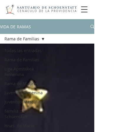
SANTUARIO DE SCHOENSTATT
CENÁCULO DE LA PROVIDENCIA
VIDA DE RAMAS
Rama de Familias
Todas las entradas
Rama de Familias
Liga Apostólica
Femenina
Rama de Madres
Juventud Femenina
Juventud Masculina
Familia de
Schoenstatt
Hnas. de María