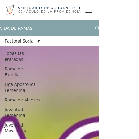
SANTUARIO DE SCHOENSTATT
CENÁCULO DE LA PROVIDENCIA
VIDA DE RAMAS
Pastoral Social
Todas las
entradas
Rama de
Familias
Liga Apostólica
Femenina
Rama de Madres
Juventud
Femenina
Juventud
Masculina