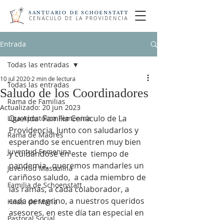
SANTUARIO DE SCHOENSTATT
CENÁCULO DE LA PROVIDENCIA
Entrada
Todas las entradas
10 jul 2020
2 min de lectura
Todas las entradas
Saludo de los Coordinadores
Rama de Familias
Actualizado:
20 jun 2023
Querida  Familia Cenáculo de La 
Liga Apostólica Femenina
Providencia, Junto con saludarlos y 
Rama de Madres
esperando se encuentren muy bien 
Juventud Femenina
y cuidándose en este  tiempo de 
pandemia,  queremos mandarles un 
Juventud Masculina
cariñoso saludo,  a cada miembro de 
Familia de Schoenstatt
las ramas, a cada colaborador, a 
cada peregrino, a nuestros queridos 
Hnas. de María
asesores, en este día tan especial en 
Pastoral Social