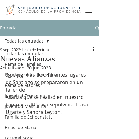
SANTUARIO DE SCHOENSTATT
CENÁCULO DE LA PROVIDENCIA
Entrada
Todas las entradas
9 sept 2022
1 min de lectura
Todas las entradas
Nuevas Alianzas
Rama de Familias
Actualizado:
20 jun 2023
3 peregrinas de diferentes lugares 
Liga Apostólica Femenina
de Santiago se prepararon en un 
Rama de Madres
taller de
Juventud Femenina
Alianza que se realizó en  nuestro 
Santuario: Mónica Sepulveda, Luisa 
Juventud Masculina
Ugarte y Sandra Leyton.
Familia de Schoenstatt
Hnas. de María
Pastoral Social