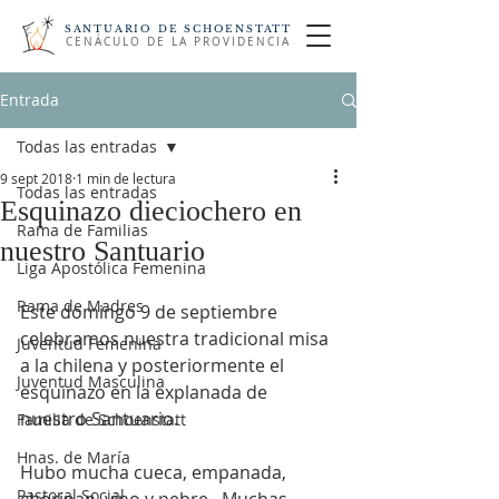
SANTUARIO DE SCHOENSTATT
CENÁCULO DE LA PROVIDENCIA
Entrada
Todas las entradas
9 sept 2018
1 min de lectura
Todas las entradas
Esquinazo dieciochero en
Rama de Familias
nuestro Santuario
Liga Apostólica Femenina
Rama de Madres
Este domingo 9 de septiembre 
celebramos nuestra tradicional misa 
Juventud Femenina
a la chilena y posteriormente el 
Juventud Masculina
esquinazo en la explanada de 
nuestro Santuario.
Familia de Schoenstatt
Hnas. de María
Hubo mucha cueca, empanada, 
Pastoral Social