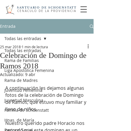
SANTUARIO DE SCHOENSTATT
CENÁCULO DE LA PROVIDENCIA
Entrada
Todas las entradas
25 mar 2018
1 min de lectura
Todas las entradas
Celebración de Domingo de
Rama de Familias
Ramos 2018
Liga Apostólica Femenina
Actualizado:
9 abr
Rama de Madres
A continuación les dejamos algunas 
Juventud Femenina
fotos de la celebración de Domingo 
Juventud Masculina
de Ramos, que estuvo muy familiar y 
lleno de niños. 
Familia de Schoenstatt
Hnas. de María
Nuestro querido padre Horacio nos 
recordó que este domingo es un 
Pastoral Social