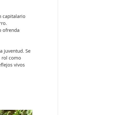
 capitalario 
ro. 
o ofrenda 
a juventud. Se 
o rol como 
flejos vivos 