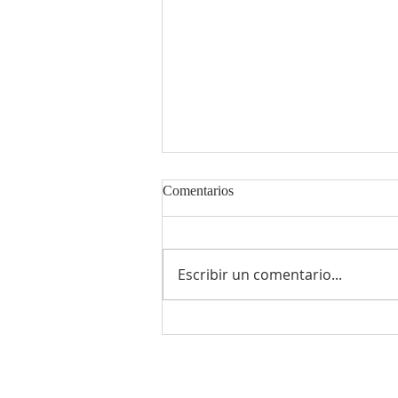
Comentarios
Escribir un comentario...
Misa a la chilena y esquinazo a
nuestra Mater