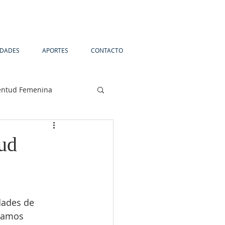
IDADES
APORTES
CONTACTO
entud Femenina
ud
dades de 
zamos 