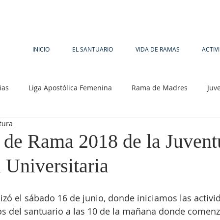
INICIO
EL SANTUARIO
VIDA DE RAMAS
ACTIV
ias
Liga Apostólica Femenina
Rama de Madres
Juv
tura
 de Schoenstatt
Hnas. de María
Pastoral Social
 de Rama 2018 de la Juvent
 Universitaria
lizó el sábado 16 de junio, donde iniciamos las activi
os del santuario a las 10 de la mañana donde comen