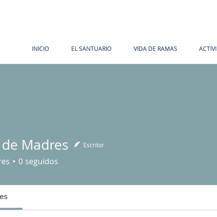
INICIO
EL SANTUARIO
VIDA DE RAMAS
ACTIV
 de Madres
Escritor
Madres
res
0
seguidos
les