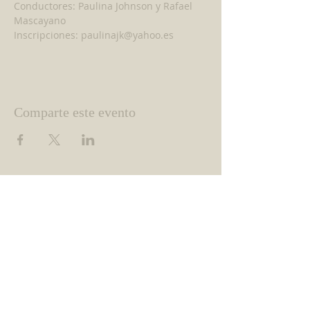
Conductores: Paulina Johnson y Rafael 
Mascayano
Inscripciones: paulinajk@yahoo.es
Comparte este evento
ACERCA DE NOSOTROS
Esta página es publicada por la
Coordinación del Santuario Cenáculo de la
Providencia, actualmente dirigida por el
matrimonio Strappa León.
CONTACTO