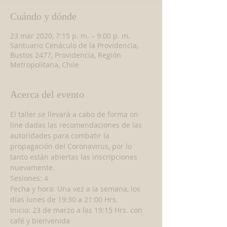
Cuándo y dónde
23 mar 2020, 7:15 p. m. – 9:00 p. m.
Santuario Cenáculo de la Providencia,
Bustos 2477, Providencia, Región
Metropolitana, Chile
Acerca del evento
El taller se llevará a cabo de forma on 
line dadas las recomendaciones de las 
autoridades para combatir la 
propagación del Coronavirus, por lo 
tanto están abiertas las inscripciones 
nuevamente.
Sesiones: 4
Fecha y hora: Una vez a la semana, los 
días lunes de 19:30 a 21:00 Hrs.
Inicio: 23 de marzo a las 19:15 Hrs. con 
café y bienvenida