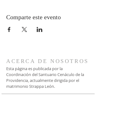
Comparte este evento
ACERCA DE NOSOTROS
Esta página es publicada por la
Coordinación del Santuario Cenáculo de la
Providencia, actualmente dirigida por el
matrimonio Strappa León.
CONTACTO
Vía WhatsApp:
+56 9 9935 0632
+56 9 9237 7362
Bustos 2477, Providencia