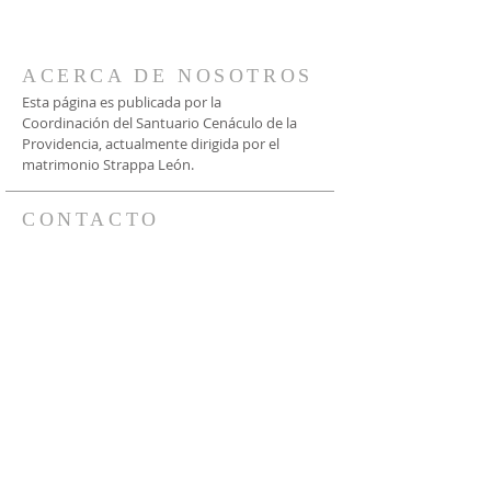
ACERCA DE NOSOTROS
Esta página es publicada por la
Coordinación del Santuario Cenáculo de la
Providencia, actualmente dirigida por el
matrimonio Strappa León.
CONTACTO
Vía WhatsApp:
+56 9 9935 0632
+56 9 9237 7362
Bustos 2477, Providencia
Santiago, Chile
santuario@cenaculodelaprovidencia.cl
SUSCRÍBETE A
NUESTRAS NOTICIAS