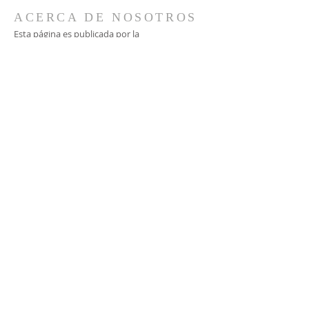
ACERCA DE NOSOTROS
Esta página es publicada por la
Coordinación del Santuario Cenáculo de la
Providencia, actualmente dirigida por el
matrimonio Strappa León.
CONTACTO
Vía WhatsApp:
+56 9 9935 0632
+56 9 9237 7362
Bustos 2477, Providencia
Santiago, Chile
santuario@cenaculodelaprovidencia.cl
SUSCRÍBETE A
NUESTRAS NOTICIAS