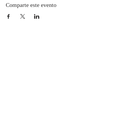
Comparte este evento
ACERCA DE NOSOTROS
Esta página es publicada por la
Coordinación del Santuario Cenáculo de la
Providencia, actualmente dirigida por el
matrimonio Strappa León.
CONTACTO
Vía WhatsApp:
+56 9 9935 0632
+56 9 9237 7362
Bustos 2477, Providencia
Santiago, Chile