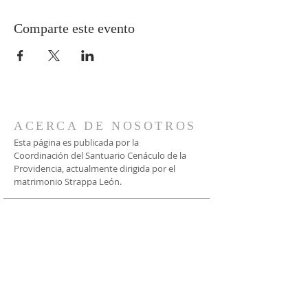
Comparte este evento
ACERCA DE NOSOTROS
Esta página es publicada por la
Coordinación del Santuario Cenáculo de la
Providencia, actualmente dirigida por el
matrimonio Strappa León.
CONTACTO
Vía WhatsApp:
+56 9 9935 0632
+56 9 9237 7362
Bustos 2477, Providencia
Santiago, Chile