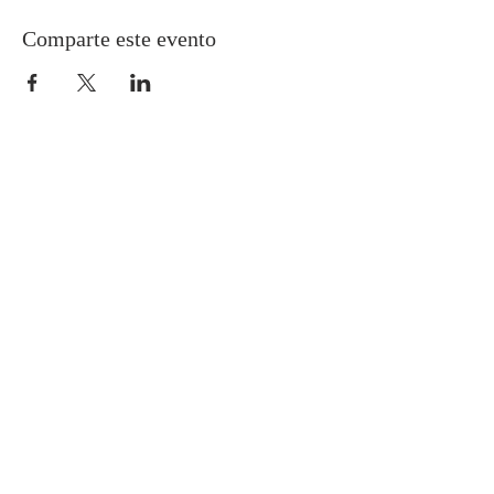
Comparte este evento
ACERCA DE NOSOTROS
Esta página es publicada por la
Coordinación del Santuario Cenáculo de la
Providencia, actualmente dirigida por el
matrimonio Strappa León.
CONTACTO
Vía WhatsApp:
+56 9 9935 0632
+56 9 9237 7362
Bustos 2477, Providencia
Santiago, Chile