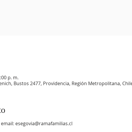
:00 p. m.
enich, Bustos 2477, Providencia, Región Metropolitana, Chil
to
l email: esegovia@ramafamilias.cl