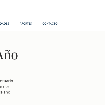
IDADES
APORTES
CONTACTO
 Año
antuario
ue nos
te año