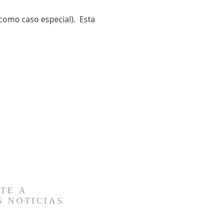
como caso especial).  Esta 
TE A
S NOTICIAS