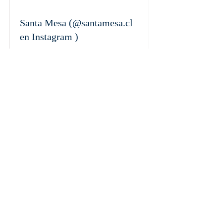
Santa Mesa (@santamesa.cl
en Instagram )
Javiera Peña
Ver más
WGS - Gestión Inmobiliaria