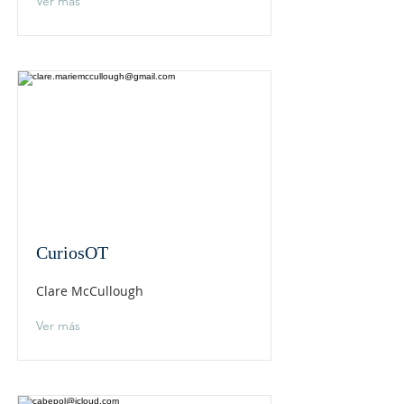
Ver más
CuriosOT
Clare McCullough
Ver más