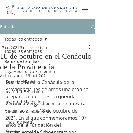
SANTUARIO DE SCHOENSTATT
CENÁCULO DE LA PROVIDENCIA
Entrada
Todas las entradas
17 oct 2021
3 min de lectura
Todas las entradas
18 de octubre en el Cenáculo
Rama de Familias
de la Providencia
Liga Apostólica Femenina
Actualizado:
19 oct 2021
Rama de Madres
Querida Familia Cenáculo de la 
Providencia, les dejamos una crónica 
Juventud Femenina
preparada por nuestra querida 
Juventud Masculina
Verónica Vergara acerca de nuestra 
celebración de 18 de octubre de 
Familia de Schoenstatt
2021. En el que conmemoramos 107 
Hnas. de María
años de la Fundación del 
Movimiento de Schoenstatt por 
Pastoral Social