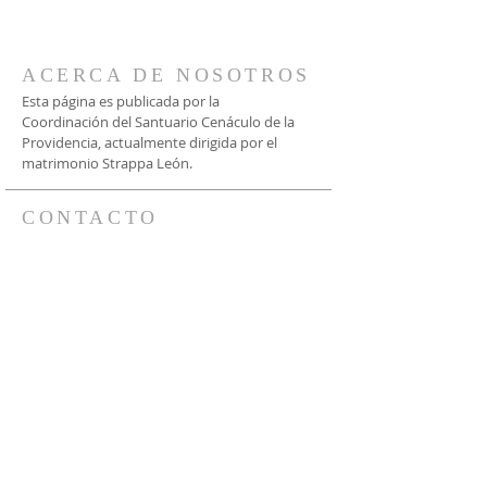
ACERCA DE NOSOTROS
Esta página es publicada por la
Coordinación del Santuario Cenáculo de la
Providencia, actualmente dirigida por el
matrimonio Strappa León.
CONTACTO
Vía WhatsApp:
+56 9 9935 0632
+56 9 9237 7362
Bustos 2477, Providencia
Santiago, Chile
santuario@cenaculodelaprovidencia.cl
SUSCRÍBETE A
NUESTRAS NOTICIAS